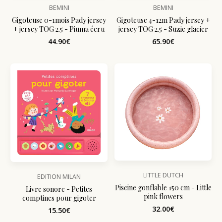
BEMINI
BEMINI
Gigoteuse 0-1mois Pady jersey
Gigoteuse 4-12m Pady jersey +
+ jersey TOG 2.5 - Piuma écru
jersey TOG 2.5 - Suzie glacier
44.90€
65.90€
LITTLE DUTCH
EDITION MILAN
Piscine gonflable 150 cm - Little
Livre sonore - Petites
pink flowers
comptines pour gigoter
32.00€
15.50€