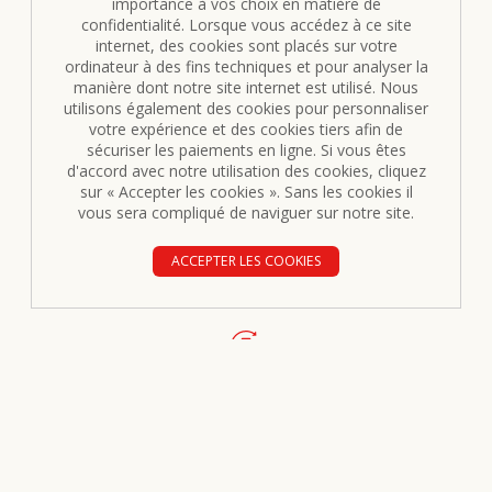
importance à vos choix en matière de
confidentialité. Lorsque vous accédez à ce site
internet, des cookies sont placés sur votre
ordinateur à des fins techniques et pour analyser la
manière dont notre site internet est utilisé. Nous
utilisons également des cookies pour personnaliser
votre expérience et des cookies tiers afin de
sécuriser les paiements en ligne. Si vous êtes
d'accord avec notre utilisation des cookies, cliquez
sur « Accepter les cookies ». Sans les cookies il
vous sera compliqué de naviguer sur notre site.
LIVRAISON OFFERTE DÈS 100€
ACCEPTER LES COOKIES
Avec Mondial Relay. Expédié sous 24/48h.
RETOURS ET ÉCHANGES
Vous avez changé d'avis ? Contactez-nous afin de
retourner ou échanger des articles